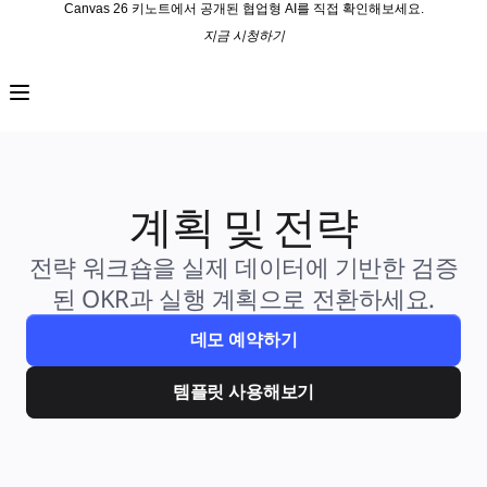
Canvas 26 키노트에서 공개된 협업형 AI를 직접 확인해보세요.
지금 시청하기
프로덕트
추천
인텔리전트 캔버스
워크플로
프로토타입 및 와이어프레임
Engage
플랫폼
AI 개요
계획 및 전략
AI Workflows
커넥터
MCP 서버
전략 워크숍을 실제 데이터에 기반한 검증
AI 플레이북 살펴보기
된 OKR과 실행 계획으로 전환하세요.
MCP 서버
프로젝트 플랜
통합
데모 예약하기
보안
Enterprise Guard
개발자 플랫폼
템플릿 사용해보기
앱 다운로드
포맷
화이트보드
다이어그램
칸반