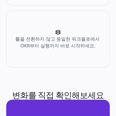
리소스
학습
고객 스토리
아카데미
웨비나
Reforge 학습
커뮤니티 및 지원
도움말 센터
툴을 전환하지 않고 동일한 워크플로에서 
이벤트
커뮤니티
OKR부터 실행까지 바로 시작하세요.
블로그
파트너 및 서비스
Miro 전문가 서비스
솔루션 파트너
요금제
변화를 직접 확인해보세요