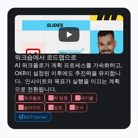
타임라인
TalkTrack
테이블
문서
슬라이드
사용 사례
추천
AI 플레이북 살펴보기
Miroverse 살펴보기
일반
다이어그램 작성
워크숍에서 로드맵으로
워크숍
브레인스토밍
AI 워크플로가 계획 프로세스를 가속화하고, 
마인드맵
OKR이 설정된 이후에도 추진력을 유지합니
컨셉맵
플로차트
다.  인사이트와 목표가 실행을 이끄는 계획
전문
으로 전환됩니다.
로드맵 작성
프로세스 매핑
워크플로
AI 팀원
테이블
기술 설계 및 문서화
프로토타입 및 와이어프레임
슬라이드
일정
문서
고객 여정 매핑
리서치 종합 분석
MCP Server
Design Workshops
Planning & Delivery
목표 계획
조직 설계