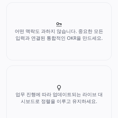
솔루션
비즈니스 유형별
Enterprise
소규모 비즈니스
스타트업
산업별
디지털
어떤 맥락도 과하지 않습니다. 중요한 모든 
전문가 서비스
제조
입력과 연결된 통합적인 OKR을 만드세요.
리테일
금융 서비스
제약 및 생명과학
팀별
제품 관리
디자인 및 UX
엔지니어링
프로덕트 리더십 및 운영
운영
마케팅
IT
전략적 이니셔티브별
업무 진행에 따라 업데이트되는 라이브 대
제품 운영 시스템
AI 트랜스포메이션
시보드로 정렬을 이루고 유지하세요.
업무 방식 전환
디지털 직원 경험
고객 경험 및 서비스 디자인
클라우드 및 소프트웨어 혁신