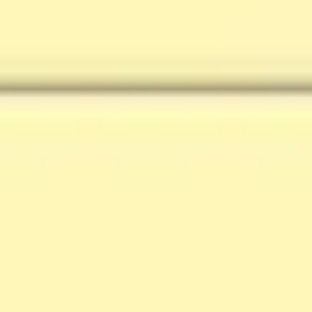
모바일 앱 와이어프레임
웹사이트 와이어프레임 템플릿
프
22
26
로토타입
웹사이트 및 랜딩 페이지 프로토타이핑
19
7
68 팀의 템플릿