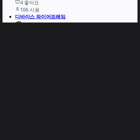
4
좋아요
106
사용
디바이스 와이어프레임
Deanne Watt
1
좋아요
83
사용
식물 관리 앱 와이어프레임 템플릿
Miro
4
좋아요
80
사용
재고 웹 앱
Miro
0
좋아요
71
사용
I&CI 도구 모음 - 프로토타입 테스트
Innovation & Continual Improvement
10
좋아요
61
사용