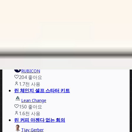
린 커피
Michael de la Maza
137
좋아요
2.2천
사용
스타트업 린 캔버스
Kusuma Sukma
343
좋아요
1.9천
사용
린 인셉션
RUBICON
204
좋아요
1.7천
사용
린 체인지 셀프 스타터 키트
Lean Change
150
좋아요
1.6천
사용
린 커피 아젠다 없는 회의
TJay Gerber