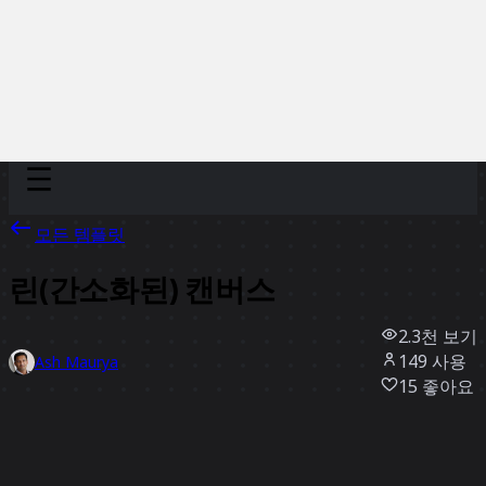
Discover
팀
규모
Collections
모든 템플릿
린(간소화된) 캔버스
2.3천
보기
149
사용
Ash Maurya
15
좋아요
템플릿 사용