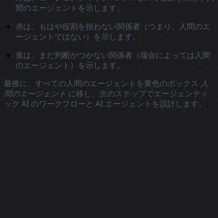
間のエージェントを示します。
赤は、もはや役割を担わない関係者（つまり、人間のエ
ージェントではない）を示します。
黄は、まだ判断がつかない関係者（場合によっては人間
のエージェント）を示します。
最後に、すべての人間のエージェントを黄色のボックス
人
間のエージェント
に移し、次のステップでエージェンティ
ック AI のワークフローと AI エージェントを設計します。
IV. エージェンティック ワークフロー設計
エージェンティック ワークフローの設計では、Miro の
ダイ
アグラム
形式
と
エージェンティック ワークフロー図形
を使
用します。II. ビジネスプロセス分析 ですでにエージェント
に期待する成果物は把握しています。III. ユーザー役割の特
定 から、エージェントにインプットを与える関係者が分か
ります。すなわち、プロセスを起動し、プロンプトを作成
し、情報や文書を提供し、エージェントからの問い合わせに