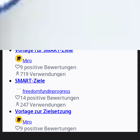
OKR (Objectives and Key Results)-Vorlage
Miro
15
positive Bewertungen
744
Verwendungen
Vorlage für SMART-Ziele
Miro
9
positive Bewertungen
719
Verwendungen
SMART-Ziele
freedomfundinprogress
14
positive Bewertungen
247
Verwendungen
Vorlage zur Zielsetzung
Miro
9
positive Bewertungen
143
Verwendungen