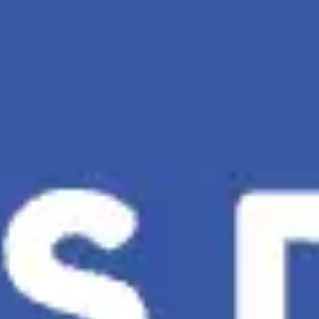
Miroverse
Vorlagen
Für dich
Mit KI beschleunigt
Nach Einsatzbereich