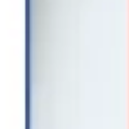
Discover
Nach Team
Nach Größe
Zurück zu „Strategie & Planung“
SMART-Ziele-Vorlagen
Setze klare und erreichbare Ziele mit der SMART-Ziele-
Vorlagensammlung von Miro. Diese anpassbaren
Vorlagen helfen dir dabei, Ziele zu definieren, die
spezifisch, messbar, erreichbar, relevant und
zeitgebunden sind.
18 Vorlagen