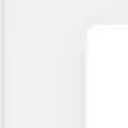
Miroverse
Vorlagen
Für dich
Mit KI beschleunigt
Nach Einsatzbereich