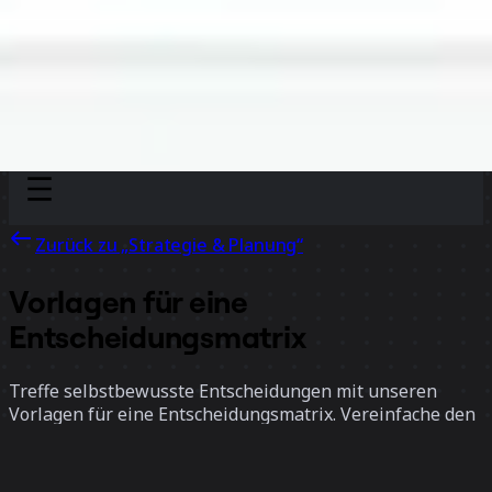
Discover
Nach Team
Nach Größe
Zurück zu „Strategie & Planung“
Vorlagen für eine
Entscheidungsmatrix
Treffe selbstbewusste Entscheidungen mit unseren
Vorlagen für eine Entscheidungsmatrix. Vereinfache den
Entscheidungsprozess, indem du Teams klare und
strukturierte Werkzeuge gibst, um Optionen abzuwägen,
Kriterien zu bewerten und den besten Weg für Projekte