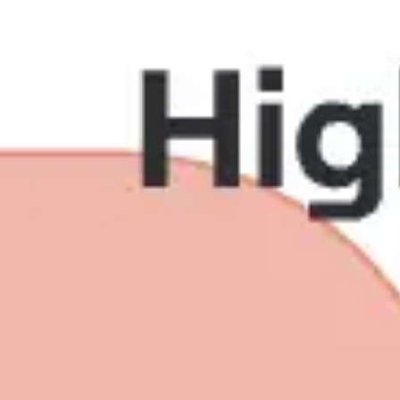
Miroverse
Vorlagen
Für dich
Mit KI beschleunigt
Nach Einsatzbereich