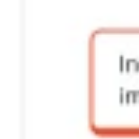
Modèle de présentation UX
Miro
6
likes
200
utilisations
Modèle de plan de recherche UX
Miro
14
likes
223
utilisations
Modèle de canevas Lean UX
Miro
2
likes
304
utilisations
Design sprint à distance d'AJ&Smart
AJ&Smart
873
likes
11 k
utilisations