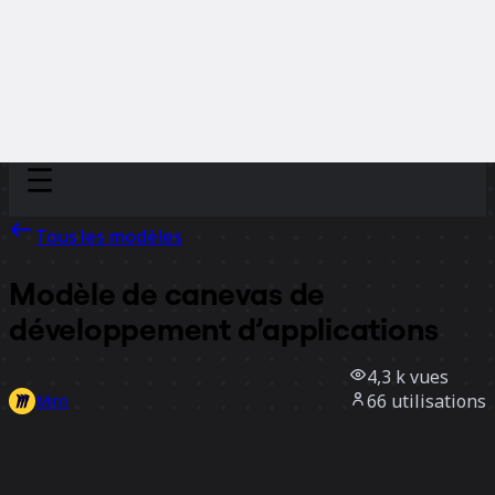
Discover
Par équipe
Par taille
Tous les modèles
Modèle de canevas de
développement d’applications
4,3 k
vues
66
utilisations
Miro
4
likes
Utiliser ce modèle