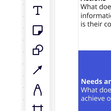
기술 설계 및 문서화
프로토타입 및 와이어프레임
고객 여정 매핑
리서치 종합 분석
Design Workshops
Planning & Delivery
목표 계획
조직 설계
솔루션
비즈니스 유형별
Enterprise
소규모 비즈니스
스타트업
산업별
디지털
전문가 서비스
제조
리테일
금융 서비스
제약 및 생명과학
팀별
제품 관리