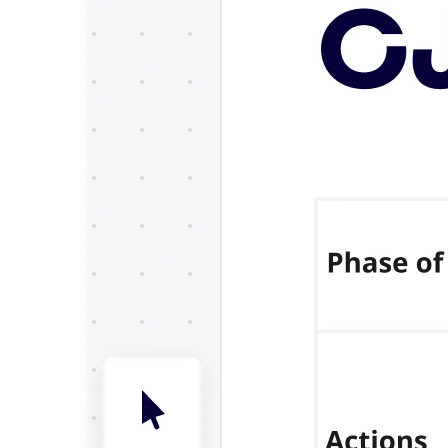
다이어그램
칸반
타임라인
TalkTrack
테이블
문서
슬라이드
사용 사례
추천
AI 플레이북 살펴보기
Miroverse 살펴보기
일반
다이어그램 작성
워크숍
브레인스토밍
마인드맵
컨셉맵
플로차트
전문
로드맵 작성
프로세스 매핑