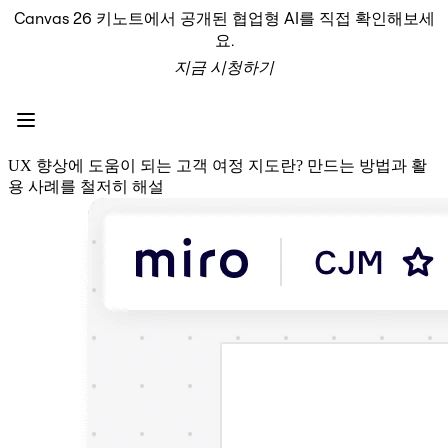
Canvas 26 키노트에서 공개된 협업형 AI를 직접 확인해보세
프로덕트
요.
추천
지금 시청하기
인텔리전트 캔버스
워크플로
프로토타입 및 와이어프레임
Engage
플랫폼
UX 향상에 도움이 되는 고객 여정 지도란? 만드는 방법과 활
AI 개요
용 사례를 철저히 해설
AI Workflows
커넥터
MCP 서버
AI 플레이북 살펴보기
MCP 서버
프로젝트 플랜
통합
보안
Enterprise Guard
개발자 플랫폼
앱 다운로드
포맷
화이트보드