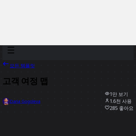
Discover
팀
규모
Collections
모든 템플릿
고객 여정 맵
1만
보기
1.6천
사용
Daria Gogoleva
285
좋아요
템플릿 사용