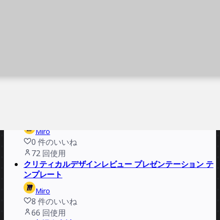
74
回使用
ポートフォリオ プレゼンテーション テンプレート
Miro
6
件のいいね
73
回使用
Miro Education チーム: Miro 201
Miro Education Team
8
件のいいね
73
回使用
変更管理プレゼンテーション テンプレート
Miro
0
件のいいね
72
回使用
クリティカルデザインレビュー プレゼンテーション テ
ンプレート
Miro
8
件のいいね
66
回使用