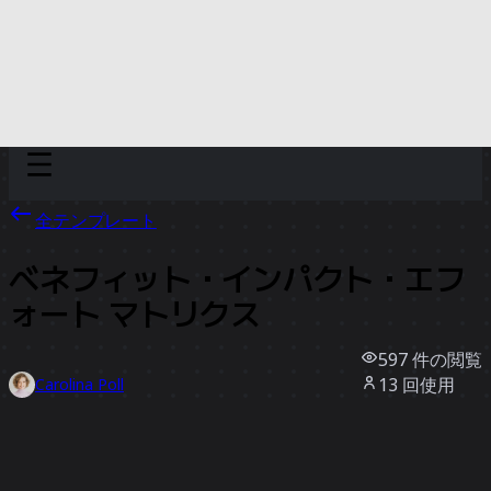
Discover
チーム別
サイズ別
全テンプレート
ベネフィット・インパクト・エフ
ォート マトリクス
597
件の閲覧
13
回使用
Carolina Poll
0
件のいいね
テンプレートを使う