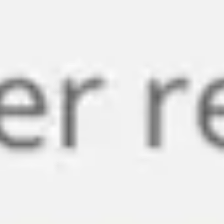
Miroverse
Modèles
Pour vous
Accélération par l’IA
Par cas d’utilisation