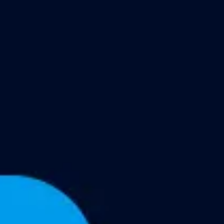
Miroverse
Modèles
Pour vous
Accélération par l’IA
Par cas d’utilisation