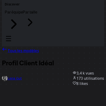
Discover
Par équipe
Par taille
Tous les modèles
Profil Client Idéal
3,4 k
vues
173
utilisations
Lena Gut
8
likes
Utiliser ce modèle