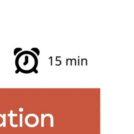
Miroverse
Vorlagen
Für dich
Mit KI beschleunigt
Nach Einsatzbereich