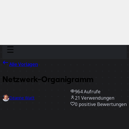
Discover
Nach Team
Nach Größe
Alle Vorlagen
Netzwerk-Organigramm
964
Aufrufe
21
Verwendungen
Deanne Watt
0
positive Bewertungen
Vorlage verwenden