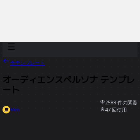
Discover
チーム別
サイズ別
全テンプレート
オーディエンスペルソナ テンプレ
ート
2588
件の閲覧
47
回使用
Miro
1
件のいいね
テンプレートを使う