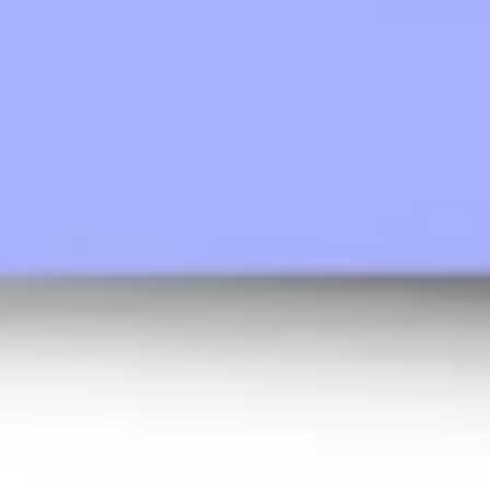
Discover
Par équipe
Par taille
Tous les modèles
Modèles de recherche et de
design
De l’hypothèse à la livraison, nos modèles de recherche
et de conception permettent de mettre en place des
design sprints collaboratifs, des cartes du parcours
utilisateur, des wireframes, etc. Créez un espace visuel
centralisé pour votre projet, où vous rassemblez et