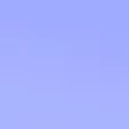
utilisateur
Business Model Canvas
8
22
Planification de la stratégie de médias sociaux
Jami Sabety-Javid
372
likes
1,5 k
utilisations
Maquette MacOS - PC - Site Web
Pool Deza
54
likes
1,5 k
utilisations
Processus fondamental de design UX