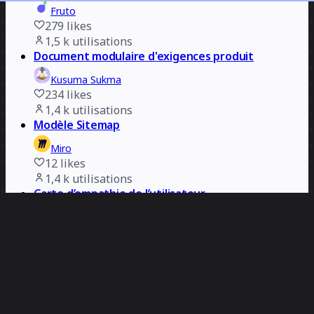
Fruto
279
likes
1,5 k
utilisations
Document modulaire d'exigences produit
Kusuma Sukma
234
likes
1,4 k
utilisations
Modèle Sitemap
Miro
12
likes
1,4 k
utilisations
Carte d’empathie de l’utilisateur
H&R Block
275
likes
1,4 k
utilisations
Carte du parcours client avec l'assistance AI
Velebit
38
likes