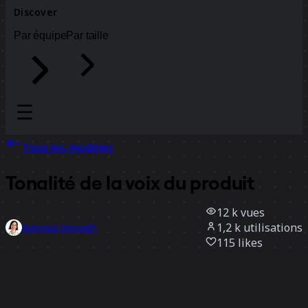
Discover
Par équipe
Par taille
Tous les modèles
Tonalité de la voix du produit
12 k
vues
1,2 k
utilisations
Antonia Horvath
115
likes
Utiliser ce modèle