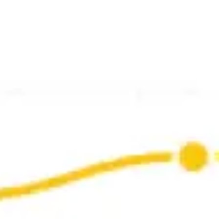
Wireframing et prototypage