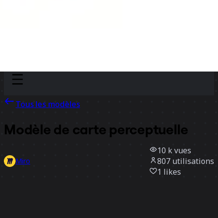
Discover
Par équipe
Par taille
Tous les modèles
Modèle de carte perceptuelle
10 k
vues
807
utilisations
Miro
1
likes
Utiliser ce modèle