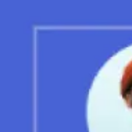
Miroverse
Modèles
Pour vous
Accélération par l’IA
Par cas d’utilisation