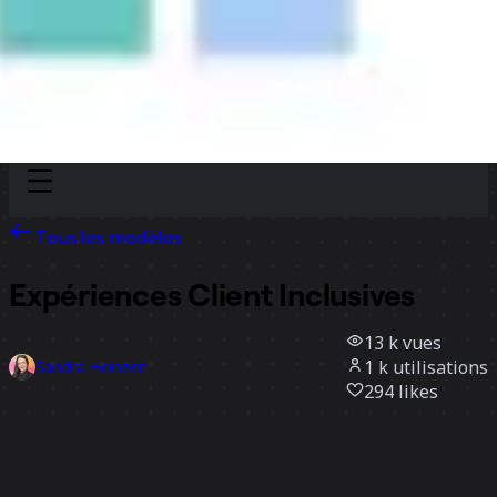
Discover
Par équipe
Par taille
Tous les modèles
Expériences Client Inclusives
13 k
vues
1 k
utilisations
Sandra Heinzen
294
likes
Utiliser ce modèle