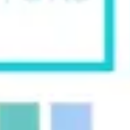
Wireframing et prototypage