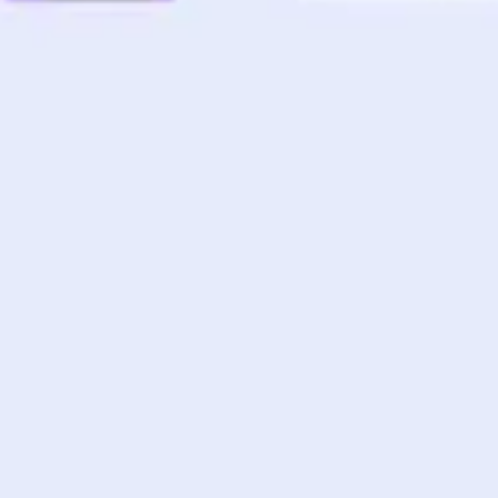
Wireframing et prototypage