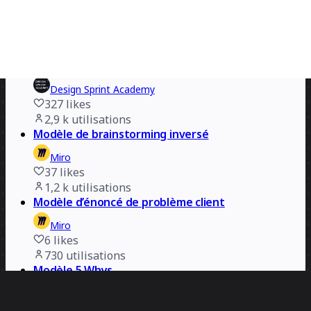
niwaki
1,5 k
likes
6,3 k
utilisations
Canevas de cadrage de problème
Design Sprint Academy
327
likes
2,9 k
utilisations
Modèle de brainstorming inversé
Miro
37
likes
1,2 k
utilisations
Modèle d’énoncé de problème client
Miro
6
likes
730
utilisations
Modèle 5 Whys
Miro
10
likes