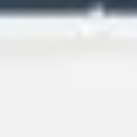
Wireframing et prototypage