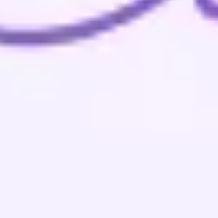
Wireframing et prototypage