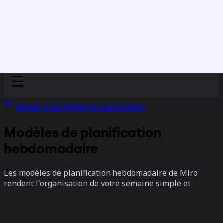
Discover
Par équipe
Par taille
Retour à Stratégie et planification
Modèles de planification
hebdomadaire
Les modèles de planification hebdomadaire de Miro
rendent l'organisation de votre semaine simple et
flexible. Que vous aimiez utiliser les tables, les Kanban
ou les plannings, il y a un modèle pour chaque style.
Vous pouvez les personnaliser facilement pour répondre