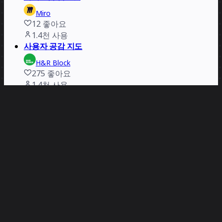
Miro
12
좋아요
1.4천
사용
사용자 공감 지도
H&R Block
275
좋아요
1.4천
사용
AI 기반 고객 여정 지도
Velebit
38
좋아요
1.3천
사용
제품 진화 캔버스
Wonderfull
160
좋아요
1.3천
사용
사용자 페르소나 템플릿
Miro