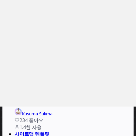
Mockup MacOS - PC - WebSite
Pool Deza
54
좋아요
1.5천
사용
기본 UX 디자인 프로세스
Fruto
279
좋아요
1.5천
사용
모듈형 제품 요구사항 문서
Kusuma Sukma
234
좋아요
1.4천
사용
사이트맵 템플릿