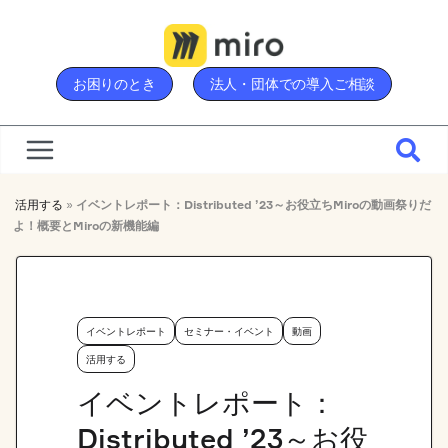
Skip
to
content
お困りのとき
法人・団体での導入ご相談
活用する
»
イベントレポート：Distributed ’23～お役立ちMiroの動画祭りだ
よ！概要とMiroの新機能編
イベントレポート
セミナー・イベント
動画
活用する
イベントレポート：
Distributed ’23～お役