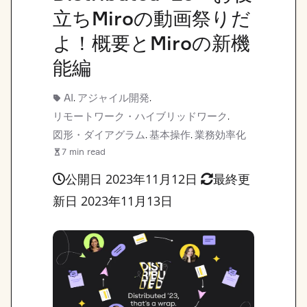
立ちMiroの動画祭りだ
よ！概要とMiroの新機
能編
AI
アジャイル開発
,
,
リモートワーク・ハイブリッドワーク
,
図形・ダイアグラム
基本操作
業務効率化
,
,
7 min read
公開日 2023年11月12日
最終更
新日 2023年11月13日