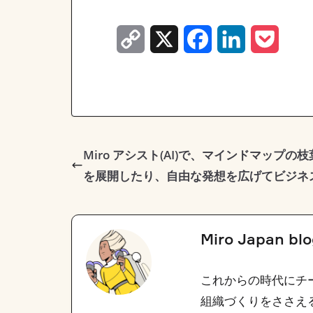
C
X
F
L
P
o
a
i
o
p
c
n
c
y
e
k
k
L
b
e
e
Miro アシスト(AI)で、マインドマップ
を展開したり、自由な発想を広げてビジネ
i
o
d
t
n
o
I
k
k
n
Miro Japan bl
これからの時代にチ
組織づくりをささえ