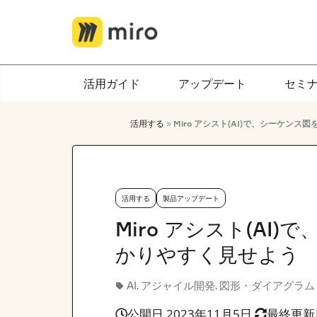
Skip
to
content
活用ガイド
アップデート
セミ
活用する
»
Miro アシスト(AI)で、シーケ
活用する
製品アップデート
Miro アシスト(A
かりやすく見せよう
AI
アジャイル開発
図形・ダイアグラム
,
,
公開日 2023年11月5日
最終更新日