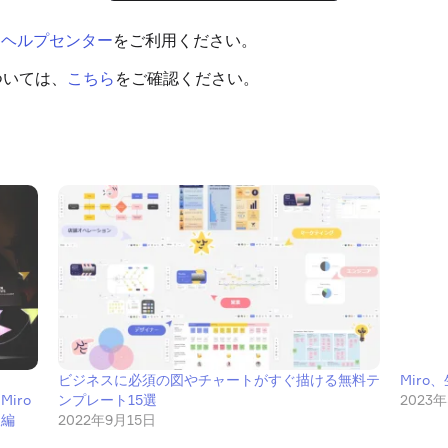
、
ヘルプセンター
をご利用ください。
ついては、
こちら
をご確認ください。
ビジネスに必須の図やチャートがすぐ描ける無料テ
Miro
Miro
ンプレート15選
2023
後編
2022年9月15日