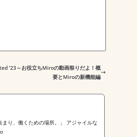
uted ’23～お役立ちMiroの動画祭りだよ！概
要とMiroの新機能編
集まり、働くための場所。」 アジャイルな
ro