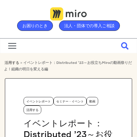
Skip
to
content
お困りのとき
法人・団体での導入ご相談
活用する
»
イベントレポート：Distributed ’23～お役立ちMiroの動画祭りだ
よ！組織の明日を変える編
イベントレポート
セミナー・イベント
動画
活用する
イベントレポート：
Distributed ’23～お役