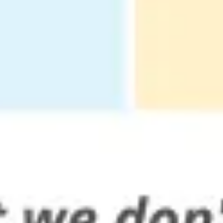
Wireframing et prototypage