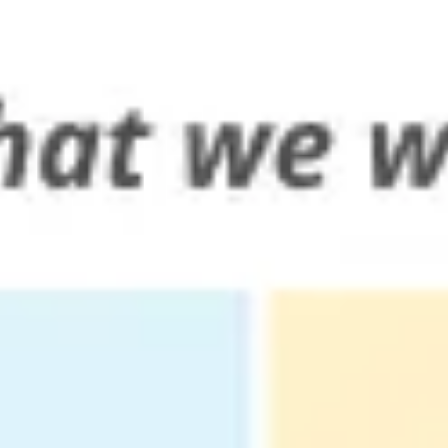
Miroverse
Modèles
Pour vous
Accélération par l’IA
Par cas d’utilisation