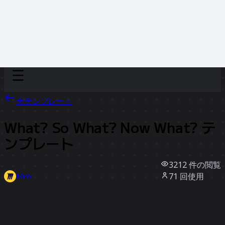
Discover
チーム別
サイズ別
全テンプレート
What? So What? Now What? テ
ンプレート
3212
件の閲覧
71
回使用
Miro
2
件のいいね
テンプレートを使う