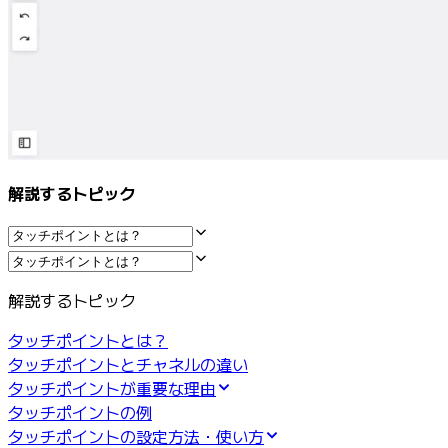
アプリをダウンロード
フォーマット
ホワイトボード
ダイアグラム
カンバン
タイムライン
Talktrack
テーブル
解説するトピック
文書
スライド
活用事例
注目アイテム
解説するトピック
AI プレイブックを見る
Miroverse をチェック
タッチポイントとは？
全般
タッチポイントとチャネルの違い
ダイアグラム
タッチポイントが重要な理由
ワークショップ
タッチポイントの例
ブレインストーミング
タッチポイントの設定方法・使い方