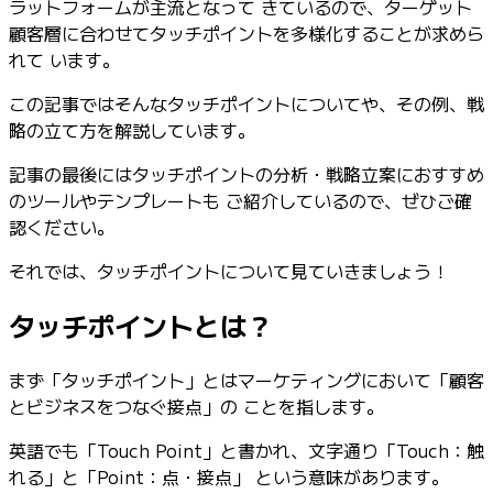
ラットフォームが主流となって きているので、ターゲット
社内デジタル環境
顧客層に合わせてタッチポイントを多様化することが求めら
顧客体験とサービスのデザイン
れて います。
クラウドとソフトウェアの変革
リソース
この記事ではそんなタッチポイントについてや、その例、戦
学習
略の立て方を解説しています。
お客様事例
記事の最後にはタッチポイントの分析・戦略立案におすすめ
アカデミー
のツールやテンプレートも ご紹介しているので、ぜひご確
ウェビナー
認ください。
Reforge Learning
コミュニティーとサポート
それでは、タッチポイントについて見ていきましょう！
ヘルプセンター
イベント
タッチポイントとは？
コミュニティー
ブログ
まず「タッチポイント」とはマーケティングにおいて「顧客
パートナーとサービス
とビジネスをつなぐ接点」の ことを指します。
Miro プロフェッショナル サービス
ソリューション パートナー
英語でも「Touch Point」と書かれ、文字通り「Touch：触
料金プラン
れる」と「Point：点・接点」 という意味があります。