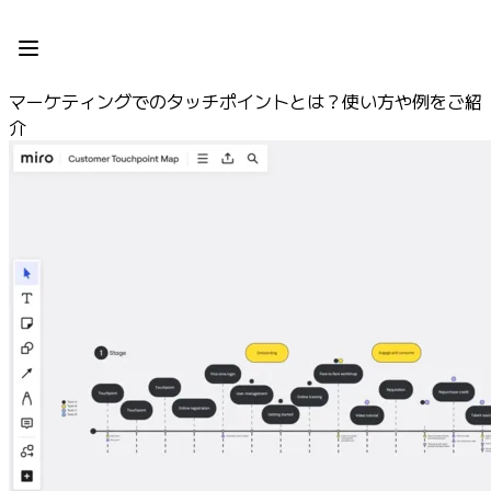
プロダクト
注目アイテム
インテリジェント キャンバス
マーケティングでのタッチポイントとは？使い方や例をご紹
フロー
介
プロトタイプとワイヤーフレーム
Engage
プラットフォーム
AI 概要
AI Workflows
コネクター
MCP サーバー
AI プレイブックを見る
MCP サーバー
ブループリント
インテグレーション
セキュリティー
Enterprise Guard
開発者プラットフォーム