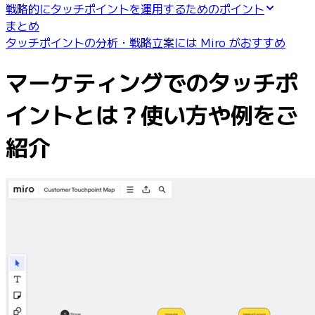
マインドマップ
戦略的にタッチポイントを運用するためのポイント
コンセプトマップ
まとめ
フローチャート
タッチポイントの分析・戦略立案には Miro がおすすめ
特定用途
ロードマップ策定
マーケティングでのタッチポ
プロセスマップ作成
技術設計・ドキュメント
イントとは？使い方や例をご
プロトタイプとワイヤーフレーム
顧客ジャーニーマップ
紹介
リサーチ統合
Design Workshops
Planning & Delivery
目標の策定
組織づくり
ソリューション
企業規模別
エンタープライズ
中小企業
ベンチャー