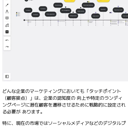
業界別
デジタル
専門サービス
製造
小売
金融サービス
製薬とライフサイエンス
チーム別
プロダクト管理
デザインと UX
エンジニアリング
製品部門の統括と運営
業務運営
どんな企業のマーケティングにおいても「タッチポイント
マーケティング
（顧客接点）」は、企業の認知度の 向上や特定のランディ
IT
ングページに潜在顧客を遷移させるために戦略的に設定され
戦略的イニシアティブ別
る必要が あります。
Product OS
AI トランスフォーメーション
特に、現在の市場ではソーシャルメディアなどのデジタルプ
働き方変革