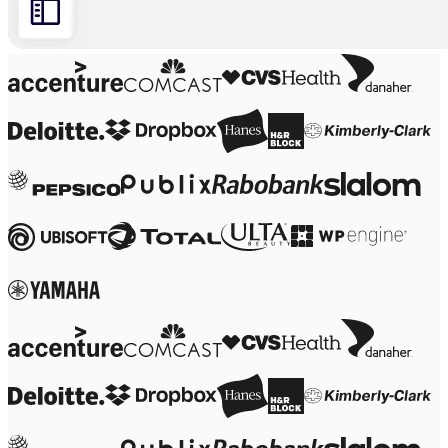
業界別
デジタル
専門サービス
製造
小売
金融サービス
製薬とライフサイエンス
チーム別
プロダクト管理
デザインと UX
エンジニアリング
製品部門の統括と運営
業務運営
マーケティング
IT
戦略的イニシアティブ別
Product OS
AI トランスフォーメーション
働き方変革