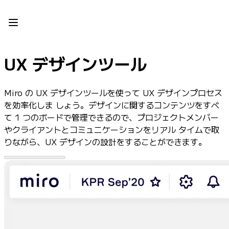
プロダクト
注目アイテム
インテリジェント キャンバス
フロー
UX デザインツール
プロトタイプとワイヤーフレーム
Engage
プラットフォーム
Miro の UX デザインツールを使って UX デザインプロセス
AI 概要
を効率化しま しょう。デザインに関するコンテンツをすべ
AI Workflows
て 1 つのボードで管理できるので、プロジェクトメンバー
コネクター
やクライアントとコミュニケーションをリアル タイムで取
MCP サーバー
りながら、UX デザインの設計をすることができます。
AI プレイブックを見る
MCP サーバー
ブループリント
インテグレーション
セキュリティー
Enterprise Guard
開発者プラットフォーム