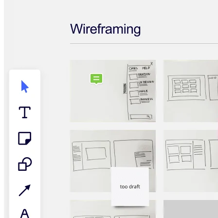
アプリをダウンロード
フォーマット
ホワイトボード
ダイアグラム
カンバン
タイムライン
Talktrack
テーブル
文書
スライド
活用事例
注目アイテム
AI プレイブックを見る
Miroverse をチェック
全般
ダイアグラム
ワークショップ
ブレインストーミング