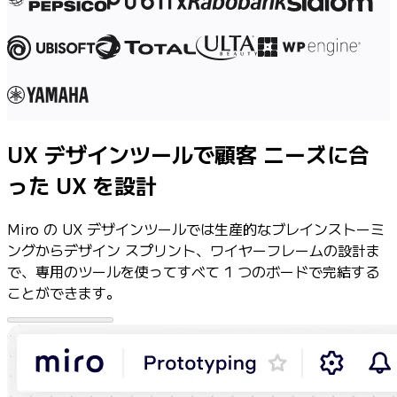
社内デジタル環境
顧客体験とサービスのデザイン
クラウドとソフトウェアの変革
リソース
学習
お客様事例
アカデミー
UX デザインツールで顧客 ニーズに合
ウェビナー
った UX を設計
Reforge Learning
コミュニティーとサポート
Miro の UX デザインツールでは生産的なブレインストーミ
ヘルプセンター
ングからデザイン スプリント、ワイヤーフレームの設計ま
イベント
で、専用のツールを使ってすべて 1 つのボードで完結する
コミュニティー
ことができます。
ブログ
パートナーとサービス
Miro プロフェッショナル サービス
ソリューション パートナー
料金プラン