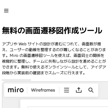
プロダクト
注目アイテム
インテリジェント キャンバス
フロー
無料の画面遷移図作成ツール
プロトタイプとワイヤーフレーム
Engage
プラットフォーム
アプリや Web サイトの設計が進むにつれて、画面数が増
AI 概要
え、ユーザーの動線を整理するのが難しくなることがありま
AI Workflows
す。Miro の画面遷移図ツールを使えば、画面同士の関係を
コネクター
視覚的に整理し、チームに共有しながら設計を進めることが
MCP サーバー
できます。無料で使えるオンラインツールとして、アイデア
AI プレイブックを見る
段階から実装前の確認までスムーズに行えます。
MCP サーバー
ブループリント
インテグレーション
セキュリティー
Enterprise Guard
開発者プラットフォーム