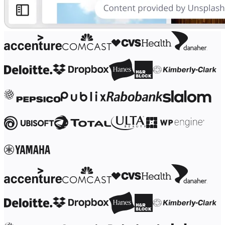
業界別
デジタル
専門サービス
製造
小売
金融サービス
製薬とライフサイエンス
チーム別
プロダクト管理
デザインと UX
エンジニアリング
製品部門の統括と運営
業務運営
マーケティング
IT
戦略的イニシアティブ別
Product OS
AI トランスフォーメーション
働き方変革