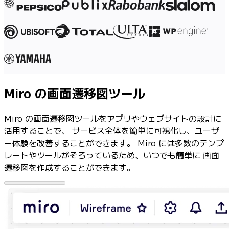
社内デジタル環境
顧客体験とサービスのデザイン
クラウドとソフトウェアの変革
リソース
学習
お客様事例
アカデミー
Miro の画面遷移図ツール
ウェビナー
Reforge Learning
Miro の画面遷移図ツールをアプリやウェブサイトの設計に
コミュニティーとサポート
活用することで、 サービス全体を簡単に可視化し、ユーザ
ヘルプセンター
ー体験を改善することができます。 Miro には多数のテンプ
イベント
レートやツールがそろっているため、いつでも簡単に 画面
コミュニティー
遷移図を作成することができます。
ブログ
パートナーとサービス
Miro プロフェッショナル サービス
ソリューション パートナー
料金プラン