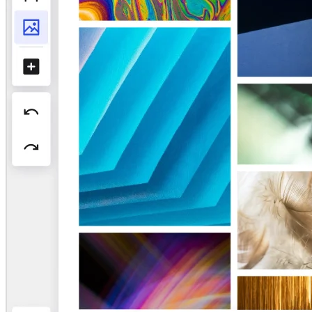
マインドマップ
コンセプトマップ
フローチャート
特定用途
ロードマップ策定
プロセスマップ作成
技術設計・ドキュメント
プロトタイプとワイヤーフレーム
顧客ジャーニーマップ
リサーチ統合
Design Workshops
Planning & Delivery
目標の策定
組織づくり
ソリューション
企業規模別
エンタープライズ
中小企業
ベンチャー