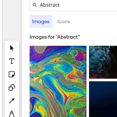
アプリをダウンロード
フォーマット
ホワイトボード
ダイアグラム
カンバン
タイムライン
Talktrack
テーブル
文書
スライド
活用事例
注目アイテム
AI プレイブックを見る
Miroverse をチェック
全般
ダイアグラム
ワークショップ
ブレインストーミング