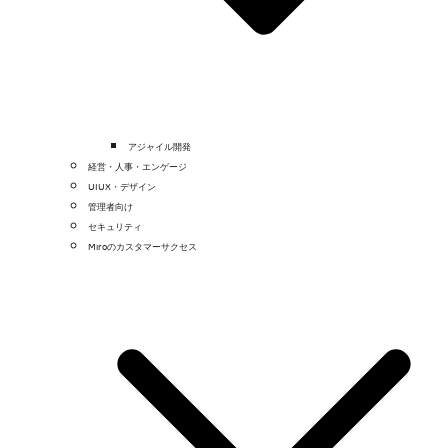
アジャイル開発
経営・人事・エンゲージ
UIUX・デザイン
管理者向け
セキュリティ
Miroのカスタマーサクセス