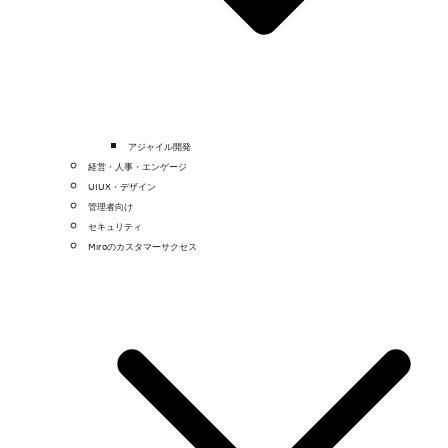
アジャイル開発
経営・人事・エンゲージ
UIUX・デザイン
管理者向け
セキュリティ
Miroのカスタマーサクセス