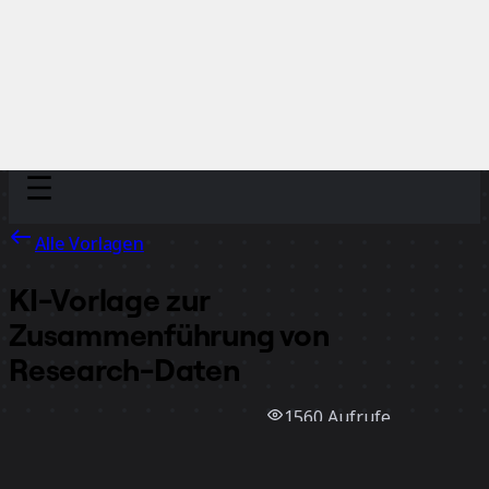
Discover
Nach Team
Nach Größe
Alle Vorlagen
KI-Vorlage zur
Zusammenführung von
Research-Daten
1560
Aufrufe
21
Verwendungen
Miro
0
positive Bewertungen