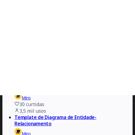
Miro
37
curtidas
4 mil
usos
Mapeamento Prático da Jornada do Cliente
Alex Gilev
382
curtidas
3,8 mil
usos
Workshop de Criação de Planos de Ação de Serviços
Xero
454
curtidas
3,5 mil
usos
Template de Diagrama de arquitetura AWS
Miro
30
curtidas
3,5 mil
usos
Template de Diagrama de Entidade-
Relacionamento
Miro