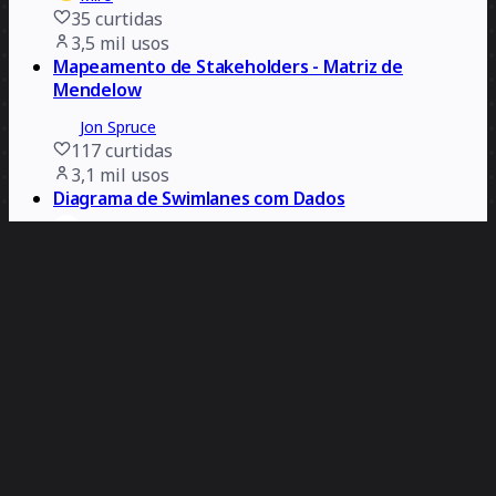
35
curtidas
3,5 mil
usos
Mapeamento de Stakeholders - Matriz de
Mendelow
Jon Spruce
117
curtidas
3,1 mil
usos
Diagrama de Swimlanes com Dados
NEXT LEVEL Partners
203
curtidas
3 mil
usos
Template de Fluxograma
Miro
12
curtidas
2,9 mil
usos
Plano de ativação de marketing (MAP)
Stephen Tracy
303
curtidas