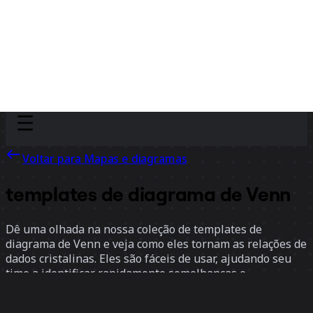
Discover
Por time
Por tamanho
Voltar para Mapas e diagramas
templates de diagrama de Venn
Dê uma olhada na nossa coleção de templates de
diagrama de Venn e veja como eles tornam as relações de
dados cristalinas. Eles são fáceis de usar, ajudando seu
time a identificar rapidamente semelhanças e
características únicas. Esses templates não servem
apenas para simplificar a tomada de decisão e o