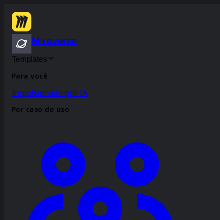
Miroverse
Templates
Para você
Impulsionado por IA
Por caso de uso