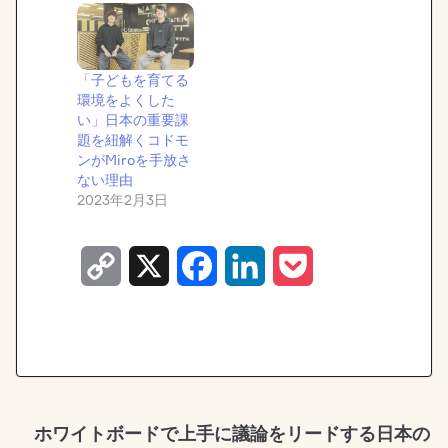
「子どもを育てる
環境をよくした
い」日本の重要課
題を紐解くコドモ
ンがMiroを手放さ
ない理由
2023年2月3日
C
X
F
L
P
o
a
i
o
p
c
n
c
y
e
k
k
L
b
e
e
ホワイトボードで上手に議論をリードする日本の