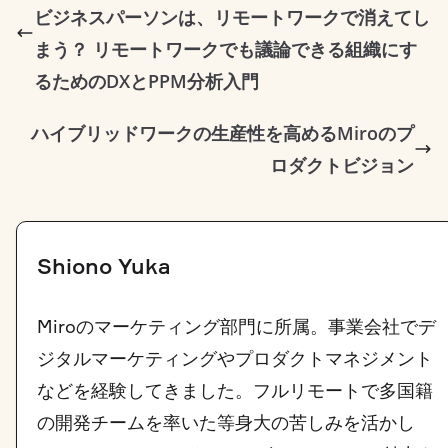
ビジネスパーソンは、リモートワークで消えてし
i
o
d
t
まう？ リモートワークでも議論できる組織にす
n
o
I
るためのDXとPPM分析入門
k
k
n
ハイブリッドワークの生産性を高めるMiroのプ
ロダクトビジョン
Shiono Yuka
Miroのマーケティング部門に所属。事業会社でデ
ジタルマーケティングやプロダクトマネジメント
などを経験してきました。フルリモートで多国籍
の開発チームを率いた等身大の苦しみを活かし