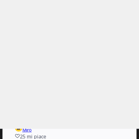
Miro
6
mi piace
498
utilizzi
Modello di Matrice delle Priorità delle Azioni
Miro
4
mi piace
448
utilizzi
Modello Business Model Canvas
Miro
110
mi piace
9850
utilizzi
Modello Matrice di Impatto/Sforzo
Miro
24
mi piace
2286
utilizzi
Modello di Matrice di Eisenhower
Miro
25
mi piace