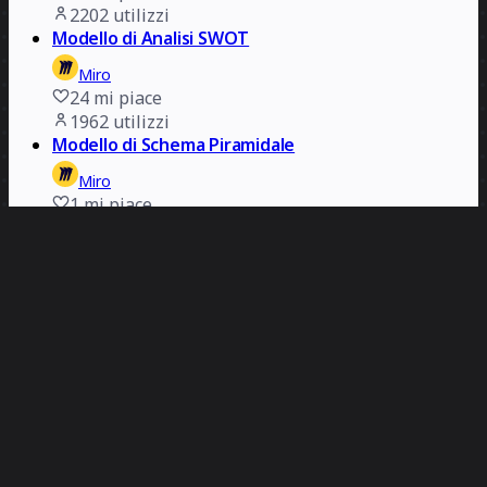
2202
utilizzi
Modello di Analisi SWOT
Miro
24
mi piace
1962
utilizzi
Modello di Schema Piramidale
Miro
1
mi piace
1490
utilizzi
Modello di Tavola Sinottica
Miro
7
mi piace
1197
utilizzi
Modello di Matrice MoSCoW
Miro
10
mi piace
986
utilizzi
Modello di Roadmap di Prodotto