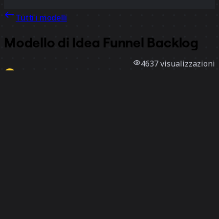
Tutti i modelli
Modello di Idea Funnel Backlog
4637
visualizzazioni
108
utilizzi
Miro
1
mi piace
Utilizza il modello