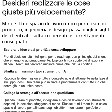
Desideri realizzare le cose
Talktrack
Tables
giuste più velocemente?
Docs
Slides
Casi d'uso
Miro è il tuo spazio di lavoro unico per i team di
In primo piano
prodotto, ingegneria e design: passa dagli insight
Esplora i playbook di IA
dei clienti al risultato coerente e correttamente
Esplora Miroverse
Generale
consegnato.
Diagramming
Workshop
Esplora le idee e dai priorità a cosa sviluppare
Brainstorming
Prendi decisioni più intelligenti per la roadmap, con gli insight dei clienti
Mappe mentali
che emergono automaticamente. Esplora fin da subito più direzioni e
Mappe concettuali
allinea il team sul percorso migliore prima che inizi la codifica.
Flussi
Contenuti specializzati
Sfrutta al massimo i tuoi strumenti di IA
Creazione di roadmap
Raccogli le idee migliori e tutto il contesto utile direttamente nella fase di
Mappatura dei processi
sviluppo, così il tuo team può iniziare a programmare con tutto ciò che
Progettazione tecnica e documentazione
serve già in un unico posto.
Prototipi e wireframe
Collega la strategia all'esecuzione quotidiana
Mappatura del customer journey
Sintesi della ricerca
Quando i team di prodotto, ingegneria e design lavorano con strumenti
Design Workshops
separati, le decisioni sfuggono di mano. Riunisci tutti i team in un unico
Planning & Delivery
spazio di lavoro per allinearsi sugli obiettivi, monitorare il portfolio e
consegnare insieme.
Pianifica obiettivi