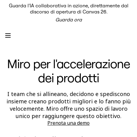
Guarda l'IA collaborativa in azione, direttamente dal
Prodotto
discorso di apertura di Canvas 26.
In primo piano
Guarda ora
Intelligent Canvas™
Flows
Prototipi e wireframe
Engage
Piattaforma
AI Overview
AI Workflows
Miro per l'accelerazione
Connettori
Server MCP
Esplora i playbook di IA
dei prodotti
Server MCP
Blueprint
Integrazioni
Sicurezza
I team che si allineano, decidono e spediscono
Enterprise Guard
insieme creano prodotti migliori e lo fanno più
Piattaforma per sviluppatori
velocemente. Miro offre uno spazio di lavoro
Scarica le app
Formati
unico per raggiungere questo obiettivo.
Lavagna
Prenota una demo
Diagrammi
Kanban
Timeline