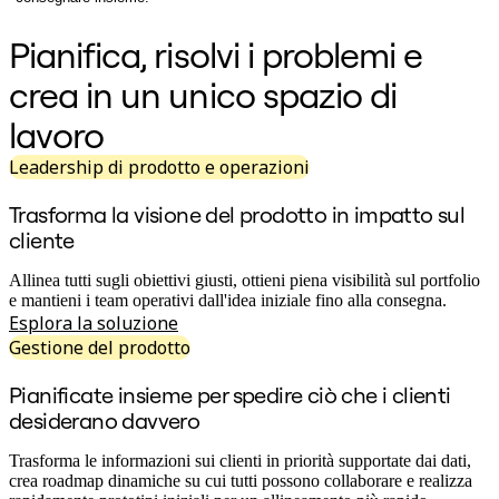
Org design
Soluzioni
Pianifica, risolvi i problemi e
Per segmento aziendale
Enterprise
crea in un unico spazio di
Piccole imprese
Startup
lavoro
Per settore
Digitale
Leadership di prodotto e operazioni
Servizi professionali
Produzione
Trasforma la visione del prodotto in impatto sul
Retail
cliente
Servizi finanziari
Farmaceutica e scienze della vita
Per team
Allinea tutti sugli obiettivi giusti, ottieni piena visibilità sul portfolio
Gestione del prodotto
e mantieni i team operativi dall'idea iniziale fino alla consegna.
Design e UX
Esplora la soluzione
Progettazione
Gestione del prodotto
Leadership di prodotto e operazioni
Operazioni
Pianificate insieme per spedire ciò che i clienti
Marketing
desiderano davvero
IT
Per iniziativa strategica
Sistema operativo del prodotto
Trasforma le informazioni sui clienti in priorità supportate dai dati,
Trasformazione IA
crea roadmap dinamiche su cui tutti possono collaborare e realizza