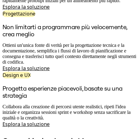
Trasformazione delle modalità di lavoro
rapidamente prototipi iniziali per un allineamento più rapido.
Esperienza digitale dei dipendenti
Esplora la soluzione
Progettazione dell'esperienza cliente e dei servizi
Progettazione
Trasformazione cloud e software
Risorse
Non limitarti a programmare più velocemente,
Formazione
crea meglio
Storie dei clienti
Academy
Webinar
Ottieni un'unica fonte di verità per la progettazione tecnica e la
Reforge Learning
documentazione, semplifica i flussi di lavoro di pianificazione e
Community e supporto
consegna e trasferisci tutto quel contesto direttamente negli strumenti
Centro assistenza
di codifica.
Eventi
Esplora la soluzione
Community
Design e UX
Blog
Partner e servizi
Progetta esperienze piacevoli, basate su una
Miro Professional Services
strategia
Partner di soluzioni
Prezzi
Collabora alla creazione di percorsi utente realistici, ripeti l'idea
iniziale e organizza sessioni sprint e workshop senza sacrificare la
qualità o la creatività.
Esplora la soluzione