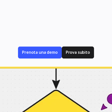
ocemente che
agrammi basata sull'IA puoi passare dal brain
cumento tecnico alla progettazione del siste
Prenota una demo
Prova subito