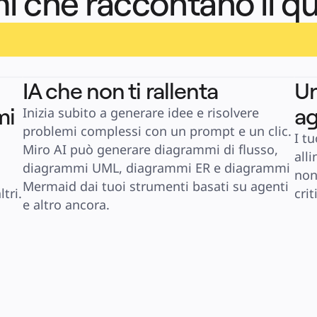
i che raccontano il q
IA che non ti rallenta
Un
mi
ag
Inizia subito a generare idee e risolvere 
problemi complessi con un prompt e un clic. 
I t
Miro AI può generare diagrammi di flusso, 
alli
diagrammi UML, diagrammi ER e diagrammi 
non
Mermaid dai tuoi strumenti basati su agenti 
tri.
crit
e altro ancora.