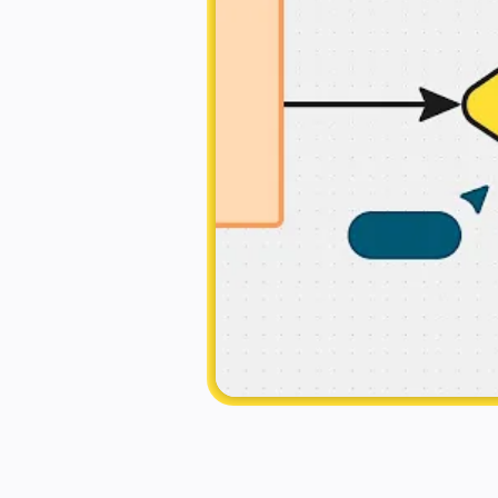
Servizi finanziari
Farmaceutica e scienze della vita
Per team
Gestione del prodotto
Design e UX
Progettazione
Leadership di prodotto e operazioni
Operazioni
Marketing
IT
Per iniziativa strategica
Sistema operativo del prodotto
Trasformazione IA
Trasformazione delle modalità di lavoro
Esperienza digitale dei dipendenti
Progettazione dell'esperienza cliente e dei servizi
Trasformazione cloud e software
Risorse
Formazione
Storie dei clienti
Academy
Webinar
Reforge Learning
Community e supporto
Centro assistenza
Eventi
Community
Blog
Partner e servizi
Miro Professional Services
Partner di soluzioni
Prezzi