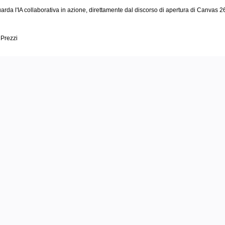
arda l'IA collaborativa in azione, direttamente dal discorso di apertura di Canvas 2
Prezzi
alizza diagr
ocessi e sist
complessi pi