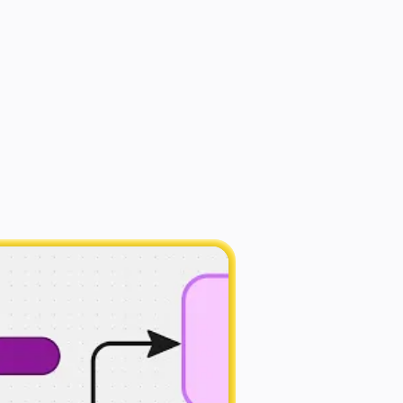
 mai
storming alla mappa di 
ma in pochi secondi.