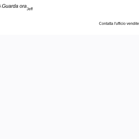
Guarda ora
6.
Jeff
Contatta l'ufficio vendite
ammi,
emi
ù