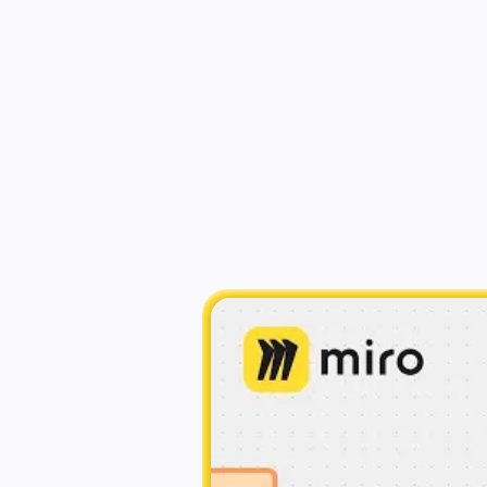
Casi d'uso
In primo piano
vel
Esplora i playbook di IA
Esplora Miroverse
Generale
Diagramming
Workshop
Brainstorming
Mappe mentali
Con la creazione di di
Mappe concettuali
Flussi
processo e da un do
Contenuti specializzati
Creazione di roadmap
Mappatura dei processi
Progettazione tecnica e documentazione
Prototipi e wireframe
Mappatura del customer journey
Sintesi della ricerca
Design Workshops
Planning & Delivery
Pianifica obiettivi
Org design
Soluzioni
Per segmento aziendale
Enterprise
Piccole imprese
Startup
Per settore
Digitale
Servizi professionali
Produzione
Retail