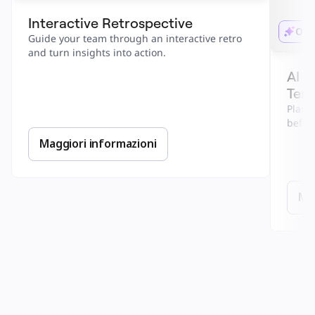
Interactive Retrospective
Ott
Guide your team through an interactive retro 
and turn insights into action.
AI P
Temp
Plan f
before
Maggiori informazioni
Mag